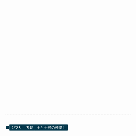
ジブリ 考察
千と千尋の神隠し