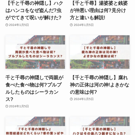
【千と千尋の神隠し】ハク
【千と千尋】湯婆婆と銭婆
はハンコをなぜ盗んだ?虫
が仲悪い理由は何?見分け
がでてきて呪いが解けた?
方と違いも解説!
2024年1月5日
2024年1月5日
千と千尋の神隠しで両親が
【千と千尋の神隠し】腐れ
食べた食べ物は何?プルプ
神の正体は河の神!よきかな
ルしたものはシーラカン
の意味は何?
ス?
2024年1月5日
2024年1月5日