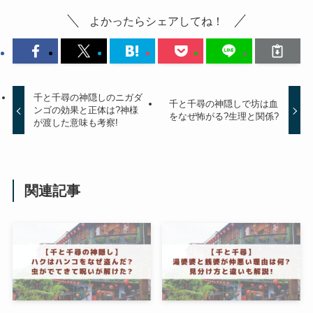
よかったらシェアしてね！
千と千尋の神隠しのニガダ
千と千尋の神隠しで坊は血
ンゴの効果と正体は?神様
をなぜ怖がる?生理と関係?
が渡した意味も考察!
関連記事