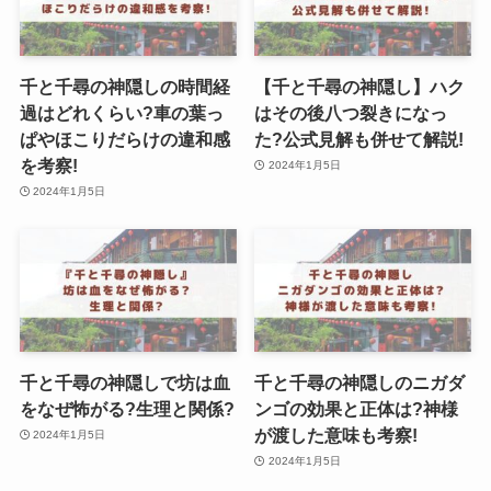
千と千尋の神隠しの時間経
【千と千尋の神隠し】ハク
過はどれくらい?車の葉っ
はその後八つ裂きになっ
ぱやほこりだらけの違和感
た?公式見解も併せて解説!
を考察!
2024年1月5日
2024年1月5日
千と千尋の神隠しで坊は血
千と千尋の神隠しのニガダ
をなぜ怖がる?生理と関係?
ンゴの効果と正体は?神様
が渡した意味も考察!
2024年1月5日
2024年1月5日