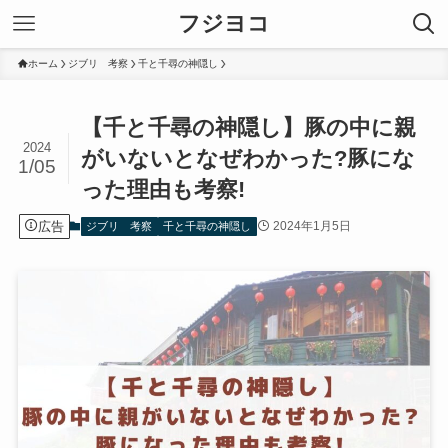
フジヨコ
ホーム
ジブリ 考察
千と千尋の神隠し
【千と千尋の神隠し】豚の中に親
2024
がいないとなぜわかった?豚にな
1/05
った理由も考察!
広告
2024年1月5日
ジブリ 考察
千と千尋の神隠し