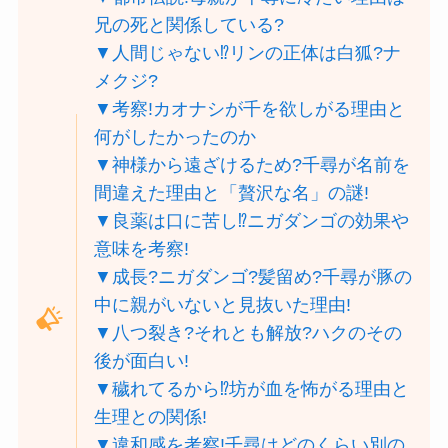
兄の死と関係している?
▼人間じゃない⁉リンの正体は白狐?ナ
メクジ?
▼考察!カオナシが千を欲しがる理由と
何がしたかったのか
▼神様から遠ざけるため?千尋が名前を
間違えた理由と「贅沢な名」の謎!
▼良薬は口に苦し⁉ニガダンゴの効果や
意味を考察!
▼成長?ニガダンゴ?髪留め?千尋が豚の
中に親がいないと見抜いた理由!
▼八つ裂き?それとも解放?ハクのその
後が面白い!
▼穢れてるから⁉︎坊が血を怖がる理由と
生理との関係!
▼違和感を考察!千尋はどのくらい別の