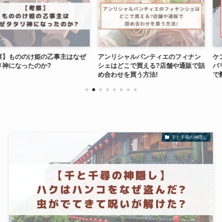
姫の乙事主はなぜ
アンリシャルパンティエのフィナン
ケンタッキークリ
か?
シェはどこで買える?店舗や通販で詰
バリーや宅配は
め合わせを買う方法!
で配達は?
千と千尋の神隠し