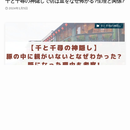
千と千尋の神隠しで坊は血をなぜ怖がる?生理と関係?
2024年1月5日
千と千尋の神隠し
【千と千尋の神隠し】豚の中に親がいないとなぜわか
った?豚になった理由も考察!
2024年1月5日