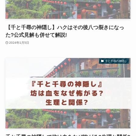
【千と千尋の神隠し】ハクはその後八つ裂きになっ
た?公式見解も併せて解説!
2024年1月5日
千と千尋の神隠し