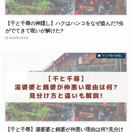
【千と千尋の神隠し】ハクはハンコをなぜ盗んだ?虫
がでてきて呪いが解けた?
2024年1月5日
千と千尋の神隠し
【千と千尋】湯婆婆と銭婆が仲悪い理由は何?見分け