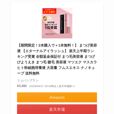
【期間限定！2本購入で＋1本無料！】 まつげ美容
液 【エターナルアイラッシュ】 楽天上半期ラン
キング受賞 全額返金保証付 まつ毛美容液 まつげ
びようえき まつ毛 睫毛 美容液 マツエク マスカラ
ヒト幹細胞培養液 大容量 フムスエキス ナノキュ
ーブ 送料無料
リュバンブラン
¥3,480
（2026/04/17 19:10時点 | 楽天市場調べ）
Amazon
楽天市場