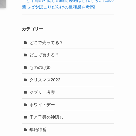
千と千尋の神隠しの時間経過はどれくらい?車の
葉っぱやほこりだらけの違和感を考察!
カテゴリー
どこで売ってる？
どこで買える？
もののけ姫
クリスマス2022
ジブリ 考察
ホワイトデー
千と千尋の神隠し
年始特番