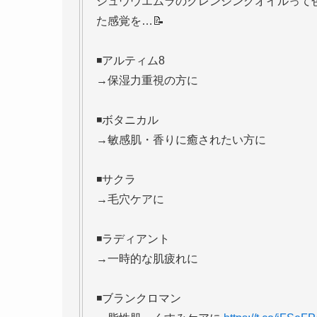
シュウウエムラのクレンジングオイルって
た感覚を…📝
◾️アルティム8
→保湿力重視の方に
◾️ボタニカル
→敏感肌・香りに癒されたい方に
◾️サクラ
→毛穴ケアに
◾️ラディアント
→一時的な肌疲れに
◾️ブランクロマン