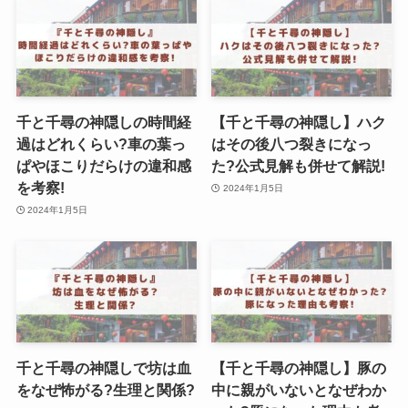
千と千尋の神隠しの時間経
【千と千尋の神隠し】ハク
過はどれくらい?車の葉っ
はその後八つ裂きになっ
ぱやほこりだらけの違和感
た?公式見解も併せて解説!
を考察!
2024年1月5日
2024年1月5日
千と千尋の神隠しで坊は血
【千と千尋の神隠し】豚の
をなぜ怖がる?生理と関係?
中に親がいないとなぜわか