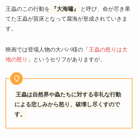
王蟲のこの行動を
『大海嘯』
と呼び、命が尽き果
てた王蟲が苗床となって腐海が形成されていきま
す。
映画では登場人物の大ババ様の「
王蟲の怒りは大
地の怒り
」というセリフがありますが、
王蟲は自然界や蟲たちに対する非礼な行動
による悲しみから怒り、破壊し尽くすので
す。