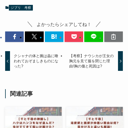
ジブリ 考察
よかったらシェアしてね！
クシャナの体と腕は蟲に喰
【考察】ナウシカが王女の
われておぞましきものにな
胸元を見て服を閉じた理
った?
由!胸の傷と死因は?
関連記事