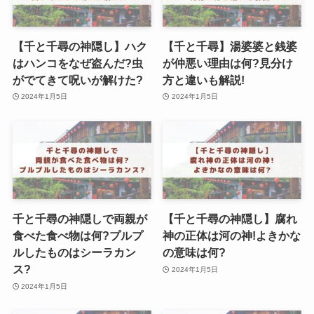
【千と千尋の神隠し】ハク
【千と千尋】湯婆婆と銭婆
はハンコをなぜ盗んだ?虫
が仲悪い理由は何?見分け
がでてきて呪いが解けた?
方と違いも解説!
2024年1月5日
2024年1月5日
千と千尋の神隠しで両親が
【千と千尋の神隠し】腐れ
食べた食べ物は何?プルプ
神の正体は河の神!よきかな
ルしたものはシーラカン
の意味は何?
ス?
2024年1月5日
2024年1月5日