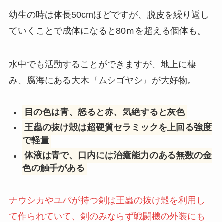
幼生の時は体長50cmほどですが、脱皮を繰り返し
ていくことで成体になると80ｍを超える個体も。
水中でも活動することができますが、地上に棲
み、腐海にある大木『ムシゴヤシ』が大好物。
目の色は青、怒ると赤、気絶すると灰色
王蟲の抜け殻は超硬質セラミックを上回る強度
で軽量
体液は青で、口内には治癒能力のある無数の金
色の触手がある
ナウシカやユパが持つ剣は王蟲の抜け殻を利用し
て作られていて、剣のみならず戦闘機の外装にも