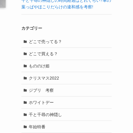
千と千尋の神隠しの時間経過はどれくらい?車の
葉っぱやほこりだらけの違和感を考察!
カテゴリー
どこで売ってる？
どこで買える？
もののけ姫
クリスマス2022
ジブリ 考察
ホワイトデー
千と千尋の神隠し
年始特番