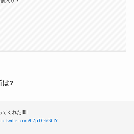
何個入り？
は?
れた!!!!!
pic.twitter.com/L7pTQhGbIY