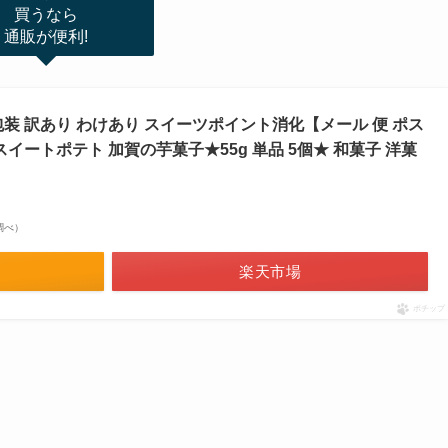
買うなら
通販が便利!
装 訳あり わけあり スイーツポイント消化【メール 便 ポス
スイートポテト 加賀の芋菓子★55g 単品 5個★ 和菓子 洋菓
場調べ）
楽天市場
ポチップ