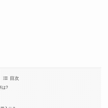
目次
所は?